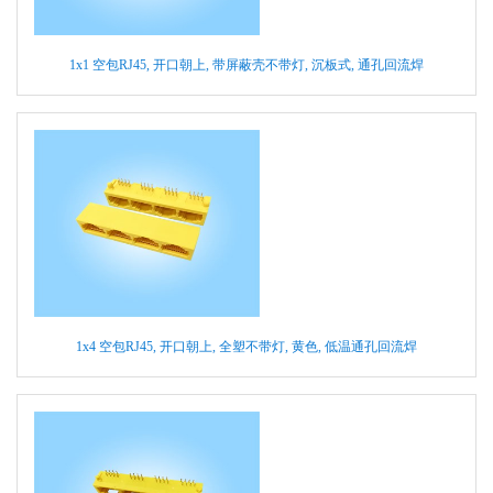
1x1 空包RJ45, 开口朝上, 带屏蔽壳不带灯, 沉板式, 通孔回流焊
1x4 空包RJ45, 开口朝上, 全塑不带灯, 黄色, 低温通孔回流焊