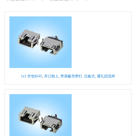
1x1 空包RJ45, 开口朝上, 带屏蔽壳带灯, 沉板式, 通孔回流焊