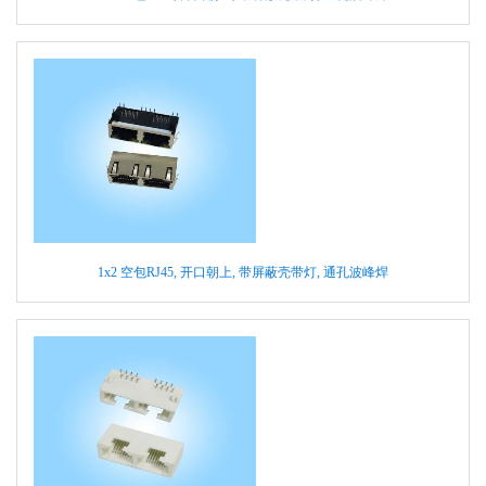
1x2 空包RJ45, 开口朝上, 带屏蔽壳带灯, 通孔波峰焊