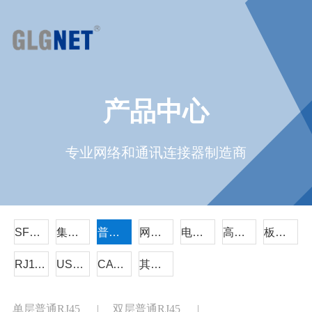
产品中心
专业网络和通讯连接器制造商
SFP/QSFP
集成RJ45
普通RJ45
网络变压器
电源连接器
高速线缆组件
板对板连接器
RJ11电话插座
USB/TYPE-C/HDMI
CAT6A
其它系列
单层普通RJ45
|
双层普通RJ45
|