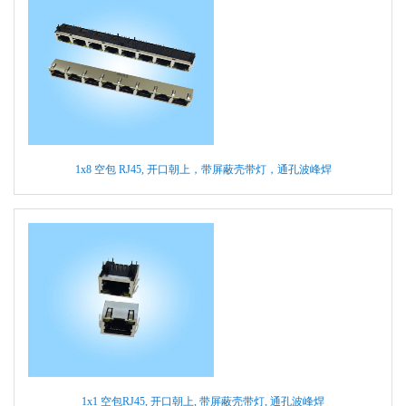
1x8 空包 RJ45, 开口朝上，带屏蔽壳带灯，通孔波峰焊
1x1 空包RJ45, 开口朝上, 带屏蔽壳带灯, 通孔波峰焊