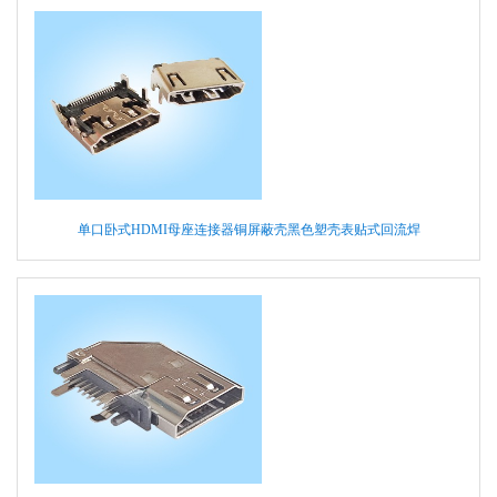
单口卧式HDMI母座连接器铜屏蔽壳黑色塑壳表贴式回流焊