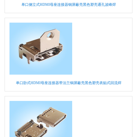
单口侧立式HDMI母座连接器铜屏蔽壳黑色塑壳通孔波峰焊
单口卧式HDMI母座连接器带法兰铜屏蔽壳黑色塑壳表贴式回流焊