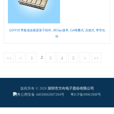
QSFP28 带集成连接器笼子组件, 28Gbps速率, 2x6堆叠式, 压接式, 带导光
柱
<<
<
1
2
3
4
5
>
>>
版权所有 © 2026
深圳市方向电子股份有限公司
粤公网安备 44030602007204号
粤ICP备09061888号