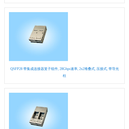
QSFP28 带集成连接器笼子组件, 28Gbps速率, 2x2堆叠式, 压接式, 带导光
柱