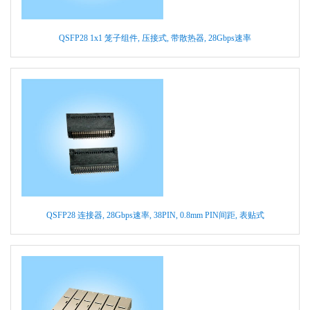
QSFP28 1x1 笼子组件, 压接式, 带散热器, 28Gbps速率
QSFP28 连接器, 28Gbps速率, 38PIN, 0.8mm PIN间距, 表贴式