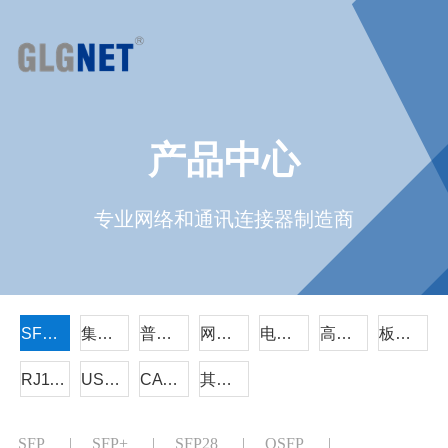
产品中心
专业网络和通讯连接器制造商
SFP/QSFP
集成RJ45
普通RJ45
网络变压器
电源连接器
高速线缆组件
板对板连接器
RJ11电话插座
USB/TYPE-C/HDMI
CAT6A
其它系列
SFP
|
SFP+
|
SFP28
|
QSFP
|