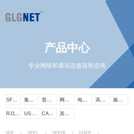
产品中心
专业网络和通讯连接器制造商
SFP/QSFP
集成RJ45
普通RJ45
网络变压器
电源连接器
高速线缆组件
板对板连接器
RJ11电话插座
USB/TYPE-C/HDMI
CAT6A
其它系列
SFP
|
SFP+
|
SFP28
|
QSFP
|