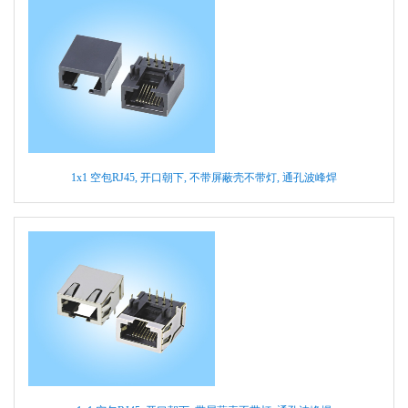
1x1 空包RJ45, 开口朝下, 不带屏蔽壳不带灯, 通孔波峰焊