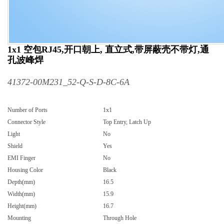
1x1 空包RJ45,开口朝上, 直立式,带屏蔽壳不带灯,通
孔波峰焊
41372-00M231_52-Q-S-D-8C-6A
Number of Ports
1x1
Connector Style
Top Entry, Latch Up
Light
No
Shield
Yes
EMI Finger
No
Housing Color
Black
Depth(mm)
16.5
Width(mm)
15.9
Height(mm)
16.7
Mounting
Through Hole