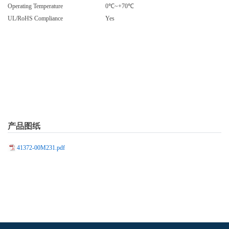
Operating Temperature
0℃~+70℃
UL/RoHS Compliance
Yes
产品图纸
41372-00M231.pdf