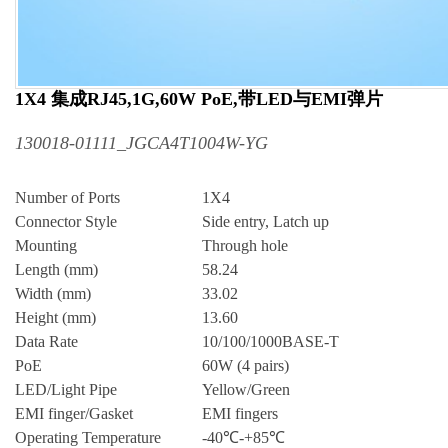
1X4 集成RJ45,1G,60W PoE,带LED与EMI弹片
130018-01111_JGCA4T1004W-YG
Number of Ports
1X4
Connector Style
Side entry, Latch up
Mounting
Through hole
Length (mm)
58.24
Width (mm)
33.02
Height (mm)
13.60
Data Rate
10/100/1000BASE-T
PoE
60W (4 pairs)
LED/Light Pipe
Yellow/Green
EMI finger/Gasket
EMI fingers
Operating Temperature
-40℃-+85℃