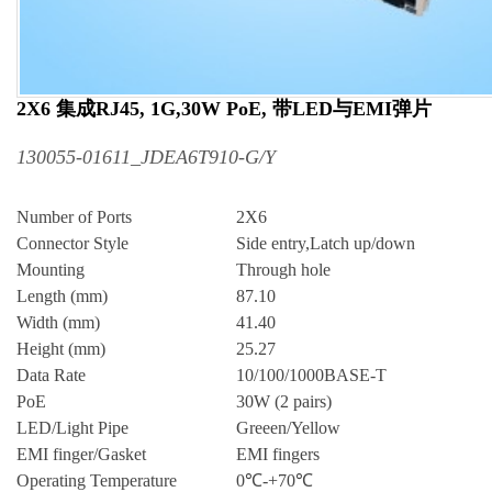
2X6 集成RJ45, 1G,30W PoE, 带LED与EMI弹片
130055-01611_JDEA6T910-G/Y
Number of Ports
2X6
Connector Style
Side entry,Latch up/down
Mounting
Through hole
Length (mm)
87.10
Width (mm)
41.40
Height (mm)
25.27
Data Rate
10/100/1000BASE-T
PoE
30W (2 pairs)
LED/Light Pipe
Greeen/Yellow
EMI finger/Gasket
EMI fingers
Operating Temperature
0℃-+70℃