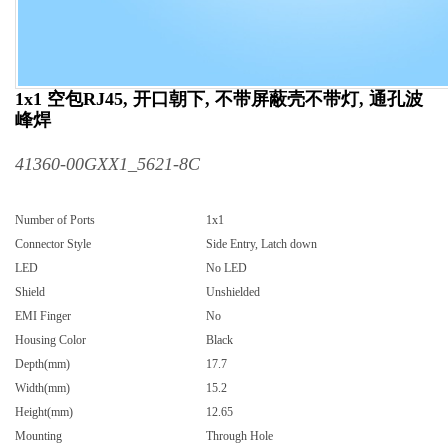
1x1 空包RJ45, 开口朝下, 不带屏蔽壳不带灯, 通孔波
峰焊
41360-00GXX1_5621-8C
Number of Ports
1x1
Connector Style
Side Entry, Latch down
LED
No LED
Shield
Unshielded
EMI Finger
No
Housing Color
Black
Depth(mm)
17.7
Width(mm)
15.2
Height(mm)
12.65
Mounting
Through Hole