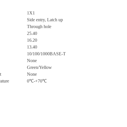
1X1
Side entry, Latch up
Through hole
25.40
16.20
13.40
10/100/1000BASE-T
None
Green/Yellow
t
None
ature
0℃-+70℃