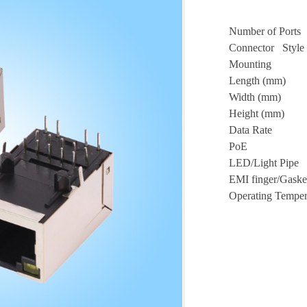
Number of Ports
Connector Style
Mounting
Length (mm)
Width (mm)
Height (mm)
Data Rate
PoE
LED/Light Pipe
EMI finger/Gaske
Operating Temper