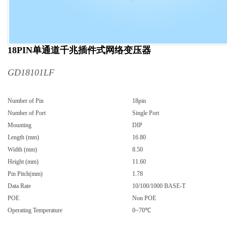
18PIN单通道千兆插件式网络变压器
GD18101LF
Number of Pin
18pin
Number of Port
Single Port
Mounting
DIP
Length (mm)
16.80
Width (mm)
8.50
Height (mm)
11.60
Pin Pitch(mm)
1.78
Data Rate
10/100/1000 BASE-T
POE
Non POE
Operating Temperature
0~70℃